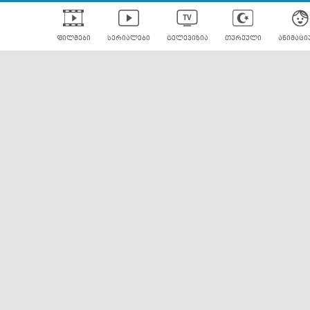
ფილმები
სერიალები
ტელევიზია
თურქული
ანიმაცი
ულად გახმოვანებული
ანიმე
ლერები