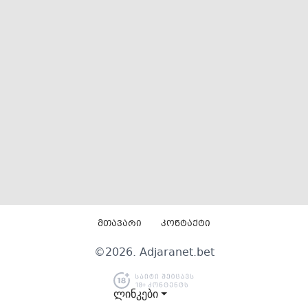
მთავარი
კონტაქტი
©
2026
. Adjaranet.bet
ლინკები ⏷