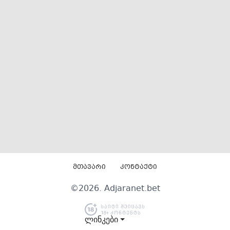
მთავარი
კონტაქტი
©
2026
. Adjaranet.bet
ლინკები ⏷