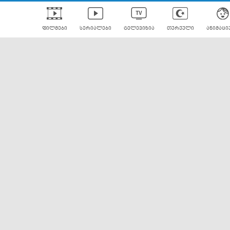
ფილმები
სერიალები
ტელევიზია
თურქული
ანიმაცი
ულად გახმოვანებული
ანიმე
ლერები