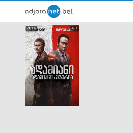
ქართ
2016
4.7
თრეი
GEO
ENG
RUS