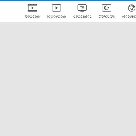
ფილმები
სერიალები
ტელევიზია
თურქული
ანიმაცი
ულად გახმოვანებული
ანიმე
ლერები