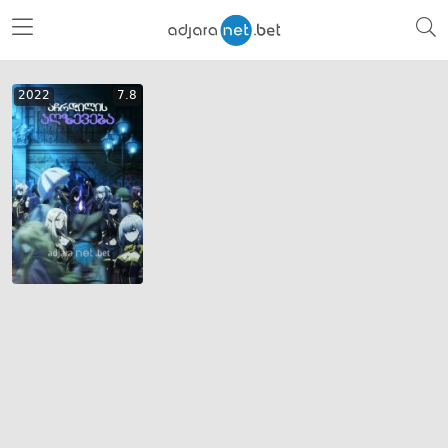
2022
7.8