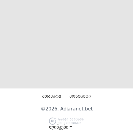
მთავარი
კონტაქტი
©
2026
. Adjaranet.bet
ლინკები ⏷