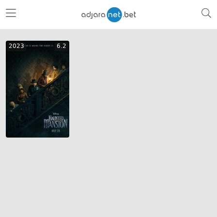
2023
6.2