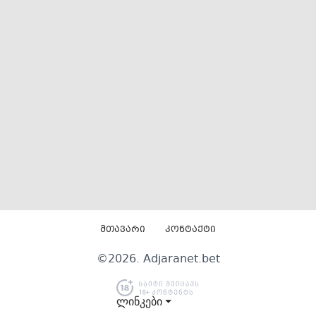
მთავარი
კონტაქტი
©
2026
. Adjaranet.bet
ლინკები ⏷