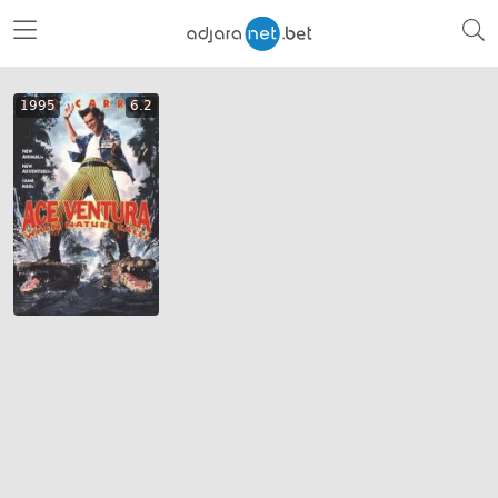
1995
6.2