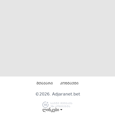
მთავარი
კონტაქტი
©
2026
. Adjaranet.bet
ლინკები ⏷