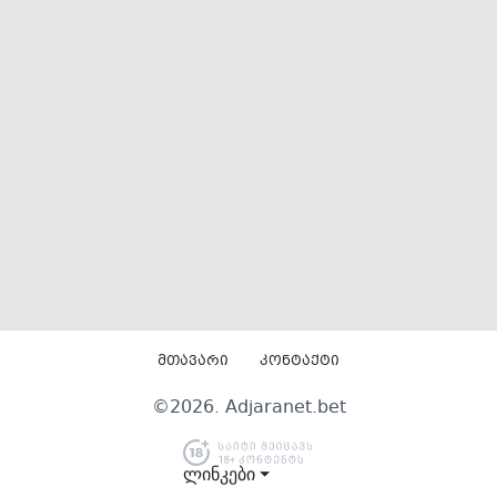
მთავარი
კონტაქტი
©
2026
. Adjaranet.bet
ლინკები ⏷