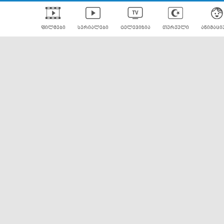
ფილმები
სერიალები
ტელევიზია
თურქული
ანიმაცი
ულად გახმოვანებული
ანიმე
ლერები