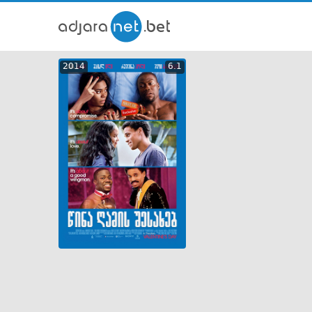
ქართ
2014
6.1
თრეი
GEO
ENG
RUS