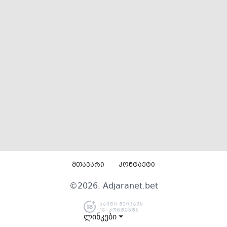
მთავარი
კონტაქტი
©
2026
. Adjaranet.bet
ლინკები ⏷