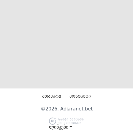
მთავარი
კონტაქტი
©
2026
. Adjaranet.bet
ლინკები ⏷