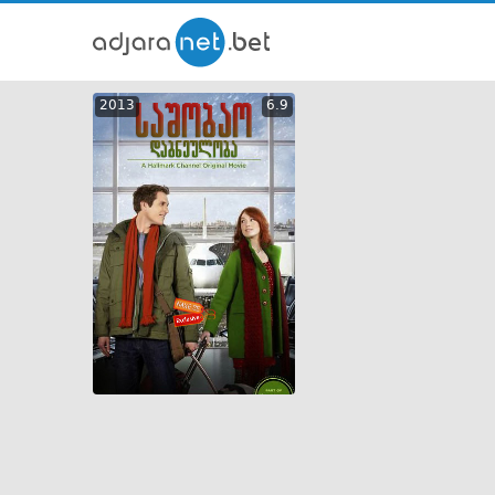
ქართ
2013
6.9
თრეი
GEO
ENG
RUS