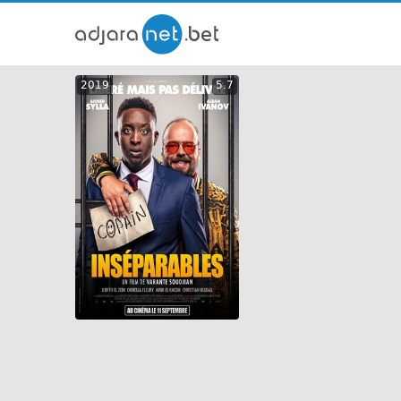
ქართ
2019
5.7
თრეი
GEO
ENG
RUS