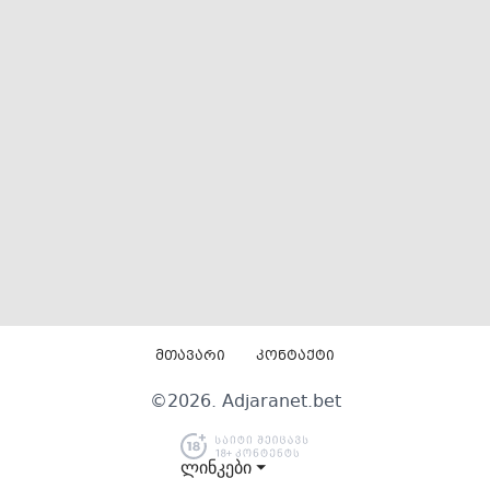
მთავარი
კონტაქტი
©
2026
. Adjaranet.bet
ლინკები ⏷