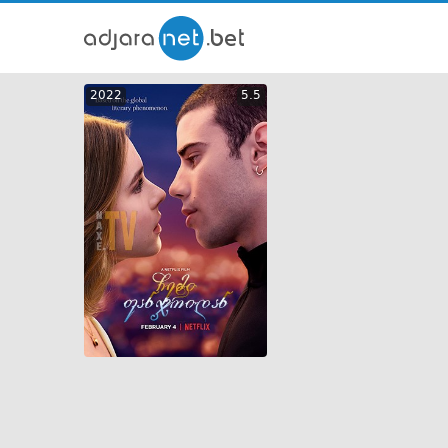
ქართ
2022
5.5
თრეი
GEO
ENG
RUS