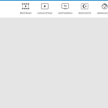
ფილმები
სერიალები
ტელევიზია
თურქული
ანიმაცი
ულად გახმოვანებული
ანიმე
ლერები