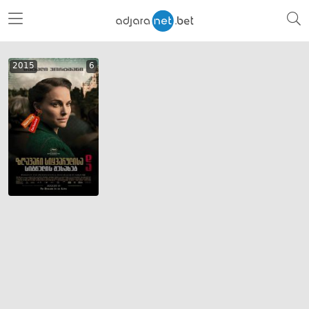
2015
6