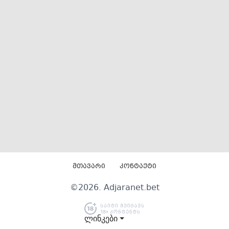
მთავარი
კონტაქტი
©
2026
. Adjaranet.bet
ლინკები ⏷