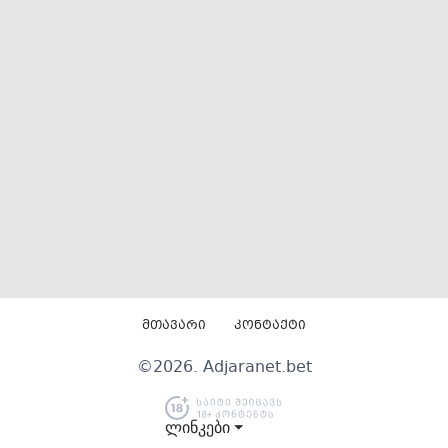
მთავარი
კონტაქტი
©
2026
. Adjaranet.bet
ლინკები ⏷