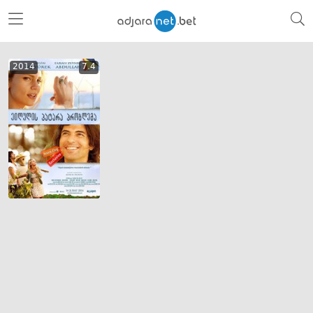
2014
7.4