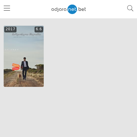
2017
6.6