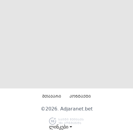
მთავარი
კონტაქტი
©
2026
. Adjaranet.bet
ლინკები ⏷