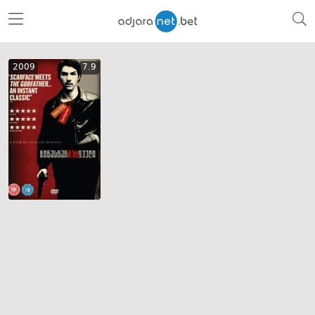
2009
7.9