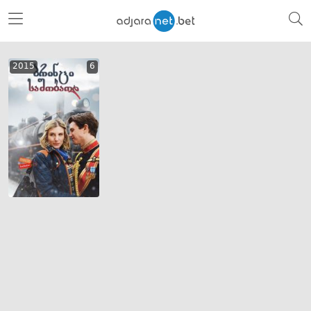
2015
6