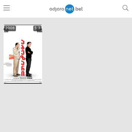
2008
5.3