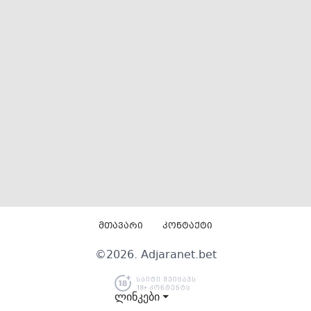
მთავარი
კონტაქტი
©
2026
. Adjaranet.bet
ლინკები ⏷