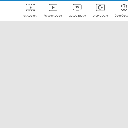
ფილმები
სერიალები
ტელევიზია
თურქული
ანიმაცი
ულად გახმოვანებული
ანიმე
ლერები