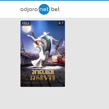
ქართ
2011
6.7
თრეი
GEO
ENG
RUS