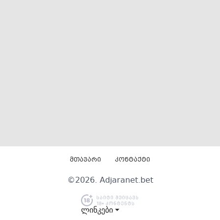
მთავარი
კონტაქტი
©
2026
. Adjaranet.bet
ლინკები ⏷