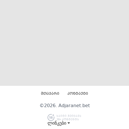
მთავარი
კონტაქტი
©
2026
. Adjaranet.bet
ლინკები ⏷