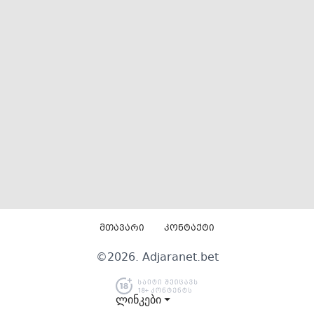
მთავარი
კონტაქტი
©
2026
. Adjaranet.bet
ლინკები ⏷