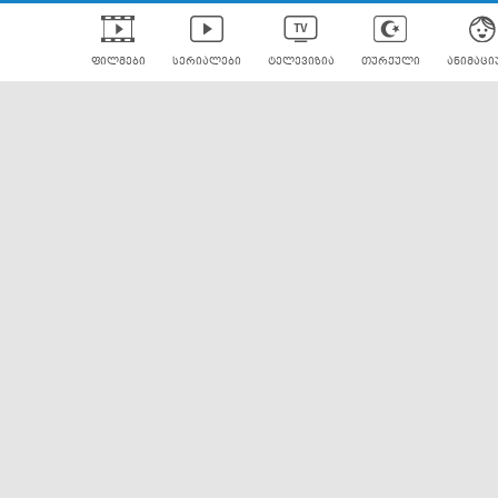
ფილმები
სერიალები
ტელევიზია
თურქული
ანიმაცი
ულად გახმოვანებული
ანიმე
ლერები