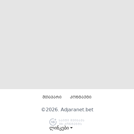
მთავარი
კონტაქტი
©
2026
. Adjaranet.bet
ლინკები ⏷