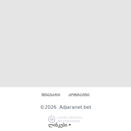
მთავარი
კონტაქტი
©
2026
. Adjaranet.bet
ლინკები ⏷