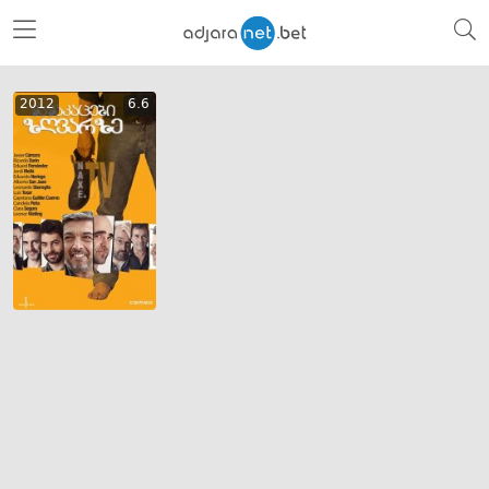
2012
6.6