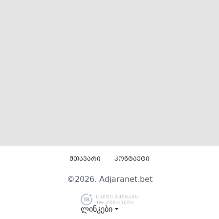
მთავარი
კონტაქტი
©
2026
. Adjaranet.bet
ლინკები ⏷