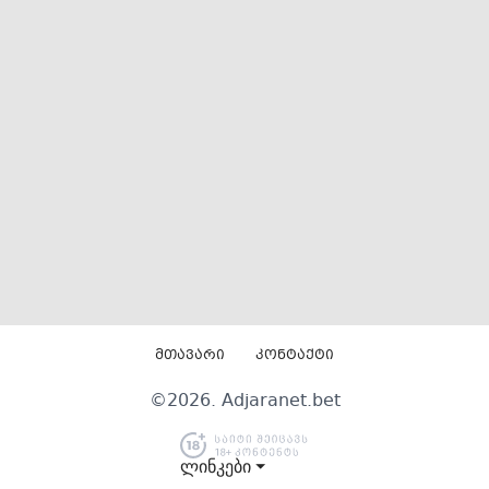
მთავარი
კონტაქტი
©
2026
. Adjaranet.bet
ლინკები ⏷