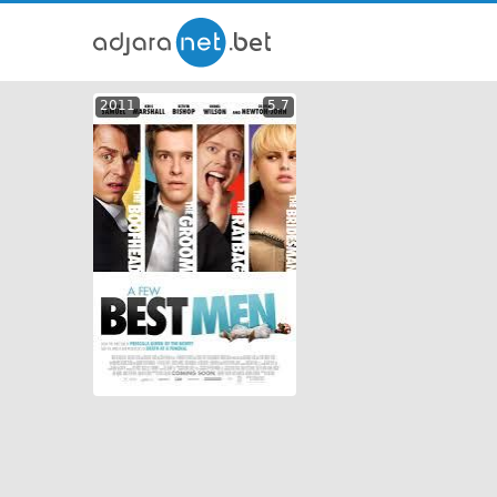
ქართ
2011
5.7
თრეი
GEO
ENG
RUS