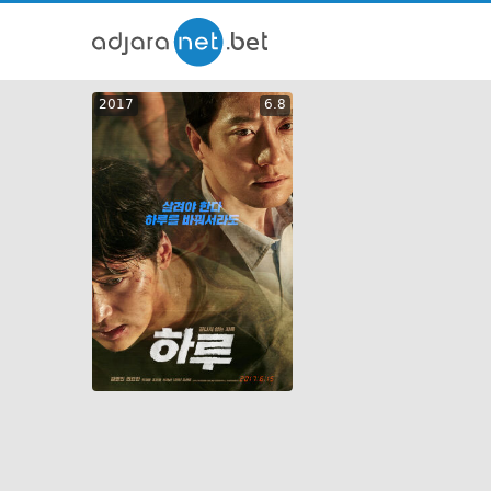
ქართ
2017
6.8
თრეი
GEO
ENG
RUS