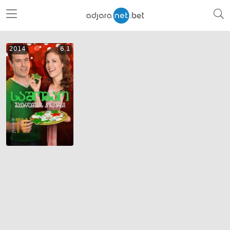
2014
6.1