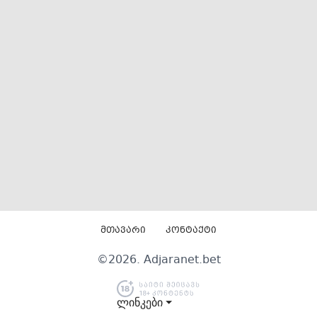
მთავარი
კონტაქტი
©
2026
. Adjaranet.bet
ლინკები ⏷