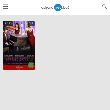
2015
6.1