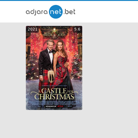
ქართ
2021
5.6
თრეი
GEO
ENG
RUS