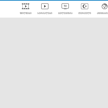
ფილმები
სერიალები
ტელევიზია
თურქული
ანიმაცი
ულად გახმოვანებული
ანიმე
ლერები