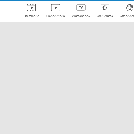
ფილმები
სერიალები
ტელევიზია
თურქული
ანიმაცი
ულად გახმოვანებული
ანიმე
ლერები