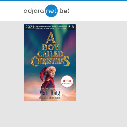
ქართ
2021
6.8
თრეი
GEO
ENG
RUS