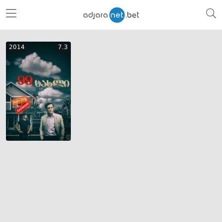
2014
7.3