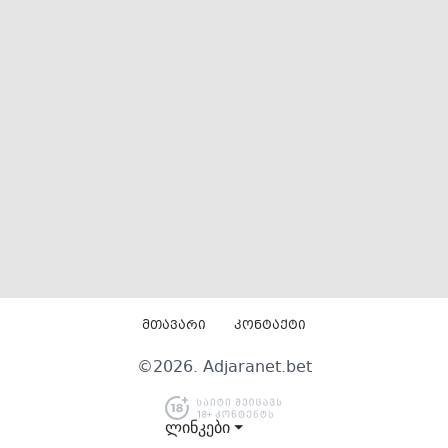
მთავარი
კონტაქტი
©
2026
. Adjaranet.bet
ლინკები ⏷