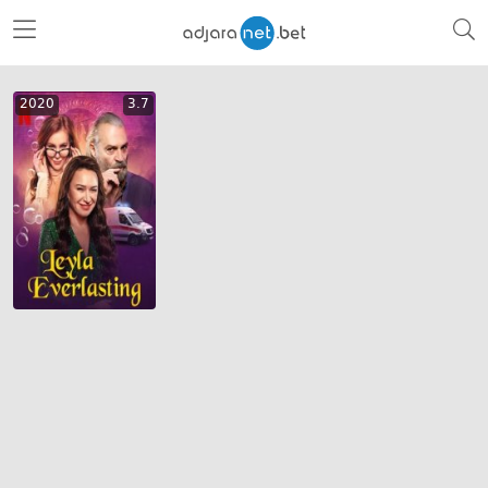
2020
3.7