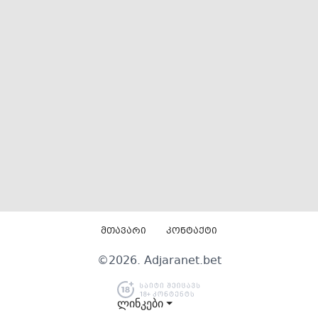
მთავარი
კონტაქტი
©
2026
. Adjaranet.bet
ლინკები ⏷