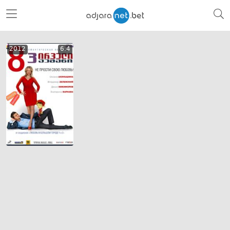
2012
6.4