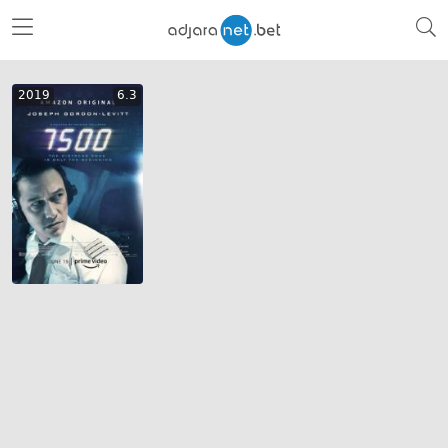
2019
6.3