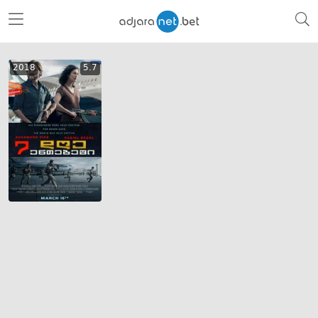
2018
5.7