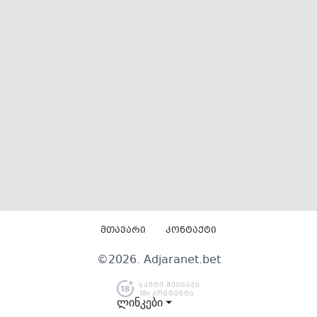
მთავარი
კონტაქტი
©
2026
. Adjaranet.bet
ლინკები ⏷