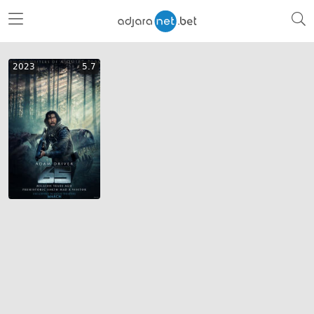
2023
5.7