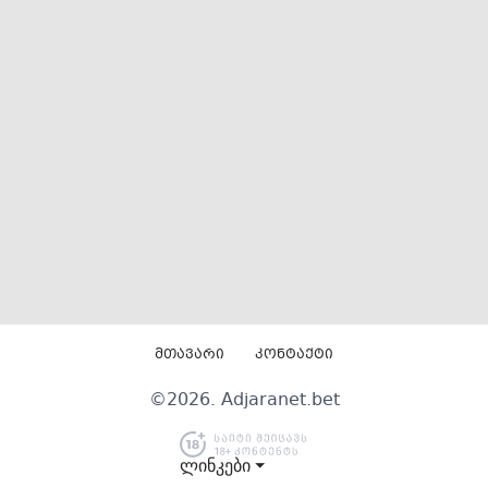
მთავარი
კონტაქტი
©
2026
. Adjaranet.bet
ლინკები ⏷