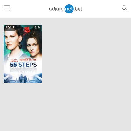
2017
6.9